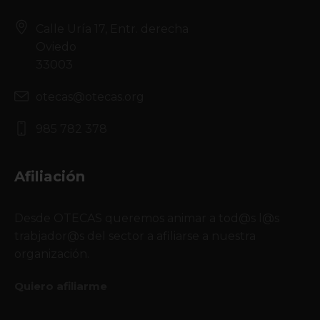
Calle Uría 17, Entr. derecha
Oviedo
33003
otecas@otecas.org
985 782 378
Afiliación
Desde OTECAS queremos animar a tod@s l@s
trabjador@s del sector a afiliarse a nuestra
organización.
Quiero afiliarme