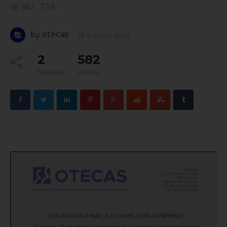
582
8
by
otecas
6 JUNIO, 2026
2
582
SHARES
VIEWS