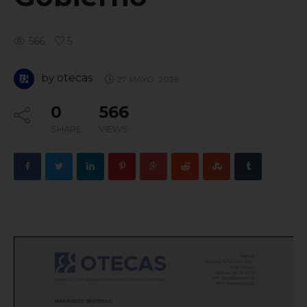
566
5
by
otecas
27 MAYO, 2026
0
566
SHARE
VIEWS