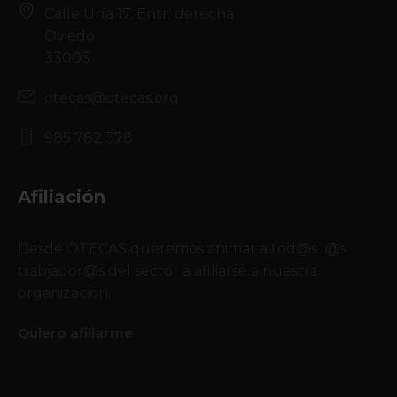
Calle Uría 17, Entr. derecha
Oviedo
33003
otecas@otecas.org
985 782 378
Afiliación
Desde OTECAS queremos animar a tod@s l@s
trabjador@s del sector a afiliarse a nuestra
organización.
Quiero afiliarme