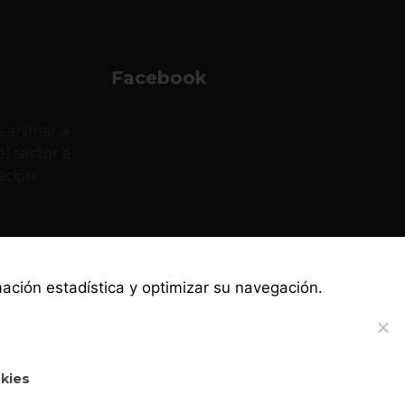
Facebook
 animar a
l sector a
ación.
rmación estadística y optimizar su navegación.
okies
·
·
·
Política de privacidad
Canal ético
Aviso legal
Política de cookies