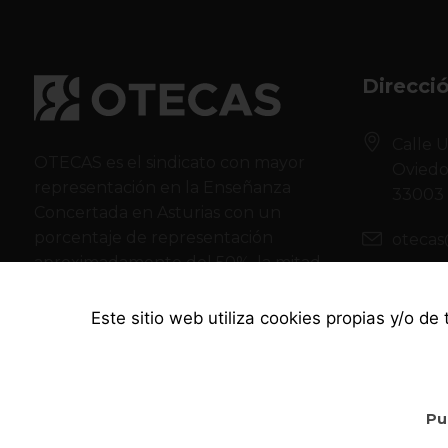
Direcci
Calle U
OTECAS es el sindicato con mayor
Ovied
representación en la Enseñanza
33003
Concertada en Asturias con un
porcentaje de representación
otecas
aproximadamente del 50%, la mitad
985 78
de todo el sector.
Este sitio web utiliza cookies propias y/o de
Pu
OTECAS © 2021. Todos los derechos reservados