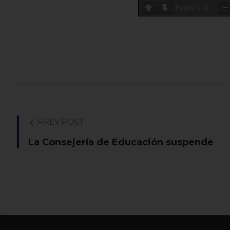
Página
1
/
2
PREV POST
La Consejería de Educación suspende