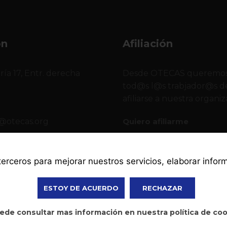
ón
Afiliación
ría 17, Entr. derecha
Desde OTECAS queremos
o
tod@s l@s trabjador@s de
afiliarse a nuestra organiz
@otecas.org
Quiero afiliarme
2 378
 terceros para mejorar nuestros servicios, elaborar info
ESTOY DE ACUERDO
RECHAZAR
ede consultar mas información en nuestra política de co