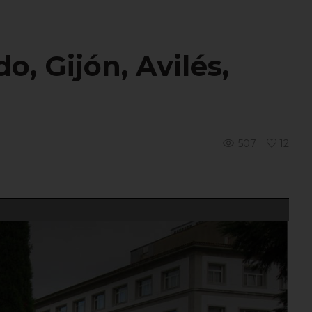
, Gijón, Avilés,
507
12