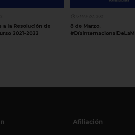
021
8 MARZO, 2021
 a la Resolución de
8 de Marzo.
curso 2021-2022
#DíaInternacionalDeLaM
ón
Afiliación