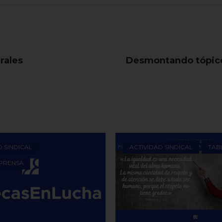
rales
Desmontando tópico
D SINDICAL
ACTIVIDAD SINDICAL
TAB
 PRENSA