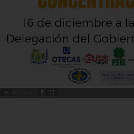
Zoom
100%