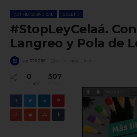
ACTIVIDAD SINDICAL
BOLETÍN
#StopLeyCelaá. Conc
Langreo y Pola de L
by
otecas
4 DICIEMBRE, 2020
0
507
SHARE
VIEWS
Página
1
/
5