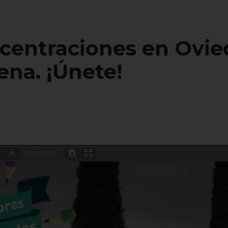
entraciones en Oviedo
ena. ¡Únete!
Zoom
100%