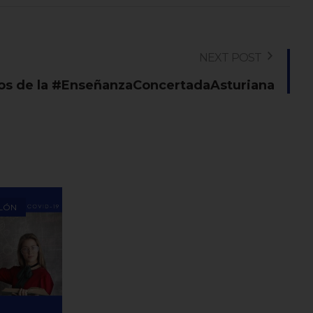
NEXT POST
s de la #EnseñanzaConcertadaAsturiana
LÓN