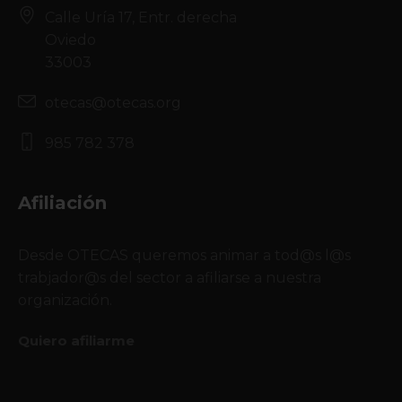
Calle Uría 17, Entr. derecha
Oviedo
33003
otecas@otecas.org
985 782 378
Afiliación
Desde OTECAS queremos animar a tod@s l@s
trabjador@s del sector a afiliarse a nuestra
organización.
Quiero afiliarme