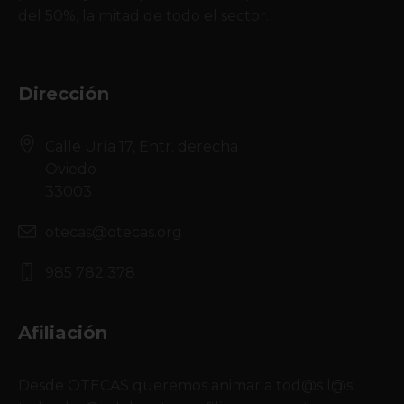
del 50%, la mitad de todo el sector.
Dirección
Calle Uría 17, Entr. derecha
Oviedo
33003
otecas@otecas.org
985 782 378
Afiliación
Desde OTECAS queremos animar a tod@s l@s