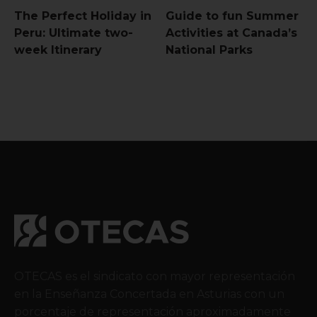
The Perfect Holiday in
Guide to fun Summer
Peru: Ultimate two-
Activities at Canada’s
week Itinerary
National Parks
OTECAS es el sindicato con mayor representación
en la Enseñanza Concertada en Asturias con un
porcentaje de representación aproximadamente