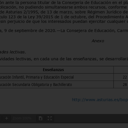
Zoom
100%