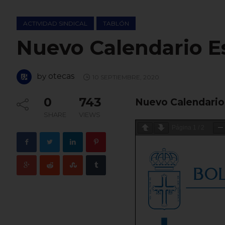
ACTIVIDAD SINDICAL
TABLÓN
Nuevo Calendario E
by
otecas
10 SEPTIEMBRE, 2020
0
743
Nuevo Calendario
SHARE
VIEWS
Página
1
/
2