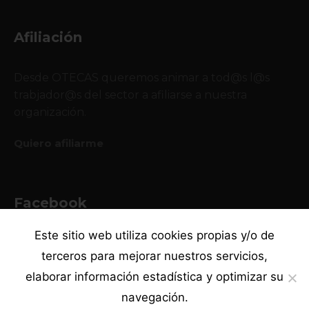
Afiliación
Desde OTECAS queremos animar a tod@s l@s
trabjador@s del sector a afiliarse a nuestra
organización.
Quiero afiliarme
Facebook
Este sitio web utiliza cookies propias y/o de
terceros para mejorar nuestros servicios,
elaborar información estadística y optimizar su
navegación.
·
·
·
Política de privacidad
Canal ético
Aviso legal
Política de cookies