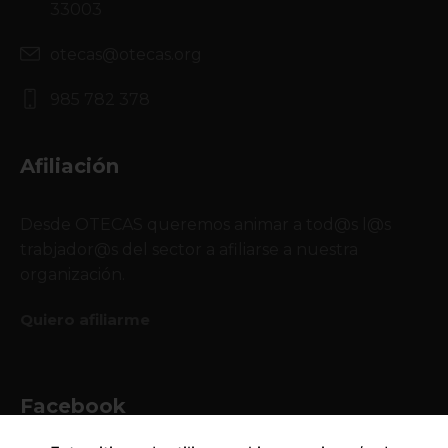
33003
otecas@otecas.org
985 782 378
Afiliación
Desde OTECAS queremos animar a tod@s l@s
trabjador@s del sector a afiliarse a nuestra
organización.
Quiero afiliarme
Facebook