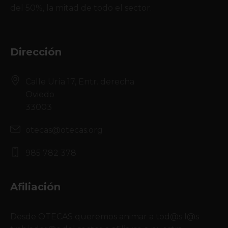
del 50%, la mitad de todo el sector.
Dirección
Calle Uría 17, Entr. derecha
Oviedo
33003
otecas@otecas.org
985 782 378
Afiliación
Desde OTECAS queremos animar a tod@s l@s