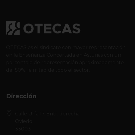
OTECAS es el sindicato con mayor representación
en la Enseñanza Concertada en Asturias con un
porcentaje de representación aproximadamente
del 50%, la mitad de todo el sector.
Dirección
Calle Uría 17, Entr. derecha
Oviedo
33003