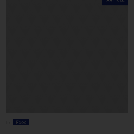
Food
In