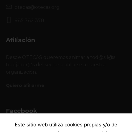
otecas@otecas.org
985 782 378
Afiliación
Desde OTECAS queremos animar a tod@s l@s
trabjador@s del sector a afiliarse a nuestra
organización.
Quiero afiliarme
Facebook
Este sitio web utiliza cookies propias y/o de