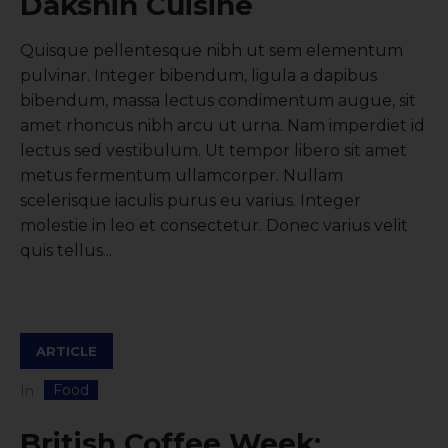
Dakshin Cuisine
Quisque pellentesque nibh ut sem elementum
pulvinar. Integer bibendum, ligula a dapibus
bibendum, massa lectus condimentum augue, sit
amet rhoncus nibh arcu ut urna. Nam imperdiet id
lectus sed vestibulum. Ut tempor libero sit amet
metus fermentum ullamcorper. Nullam
scelerisque iaculis purus eu varius. Integer
molestie in leo et consectetur. Donec varius velit
quis tellus...
ARTICLE
Food
In
British Coffee Week: