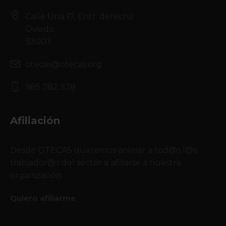
Calle Uría 17, Entr. derecha
Oviedo
33003
otecas@otecas.org
985 782 378
Afiliación
Desde OTECAS queremos animar a tod@s l@s
trabjador@s del sector a afiliarse a nuestra
organización.
Quiero afiliarme