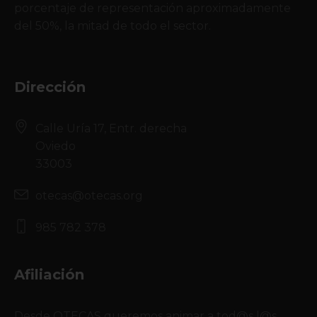
porcentaje de representación aproximadamente
del 50%, la mitad de todo el sector.
Dirección
Calle Uría 17, Entr. derecha
Oviedo
33003
otecas@otecas.org
985 782 378
Afiliación
Desde OTECAS queremos animar a tod@s l@s