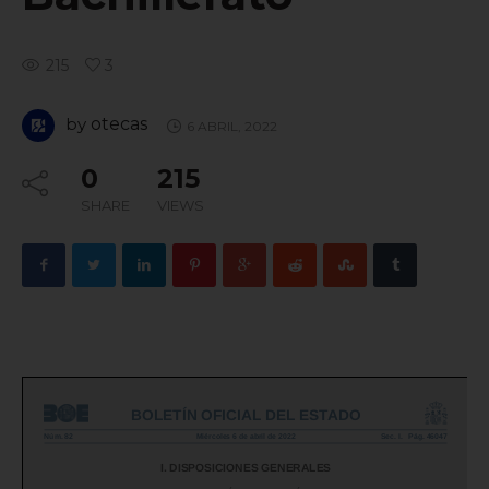
215
3
by
otecas
6 ABRIL, 2022
0
215
SHARE
VIEWS