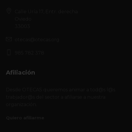
Calle Uría 17, Entr. derecha
Oviedo
33003
otecas@otecas.org
985 782 378
Afiliación
Desde OTECAS queremos animar a tod@s l@s
trabjador@s del sector a afiliarse a nuestra
organización.
Quiero afiliarme