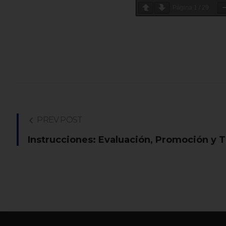
Página
1
/
29
PREV POST
Instrucciones: Evaluación, Promoción y T