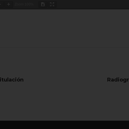
Zoom
100%
itulación
Radiogr