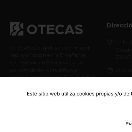
Direcci
Calle U
OTECAS es el sindicato con mayor
Ovied
representación en la Enseñanza
33003
Concertada en Asturias con un
porcentaje de representación
otecas
aproximadamente del 50%, la mitad
985 78
de todo el sector.
Este sitio web utiliza cookies propias y/o de
Pu
OTECAS © 2021. Todos los derechos reservados