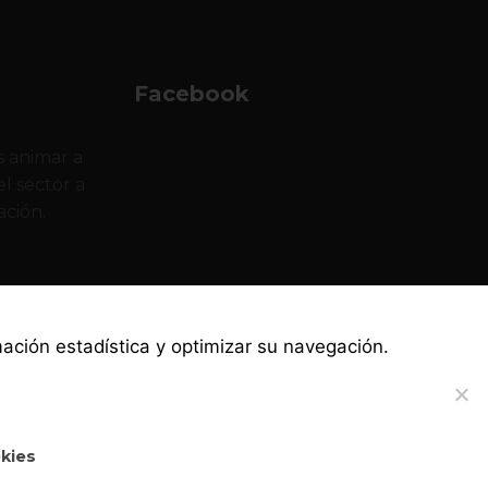
Facebook
 animar a
l sector a
ación.
rmación estadística y optimizar su navegación.
okies
·
·
·
Política de privacidad
Canal ético
Aviso legal
Política de cookies