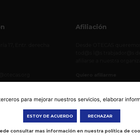
ón
Afiliación
ría 17, Entr. derecha
Desde OTECAS queremos
o
tod@s l@s trabjador@s de
afiliarse a nuestra organiz
@otecas.org
Quiero afiliarme
2 378
 terceros para mejorar nuestros servicios, elaborar info
ESTOY DE ACUERDO
RECHAZAR
ede consultar mas información en nuestra política de co