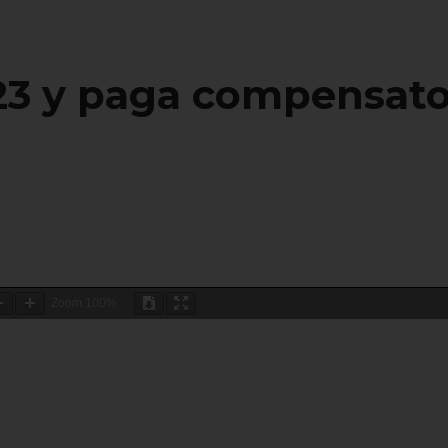
023 y paga compensato
Zoom
100%