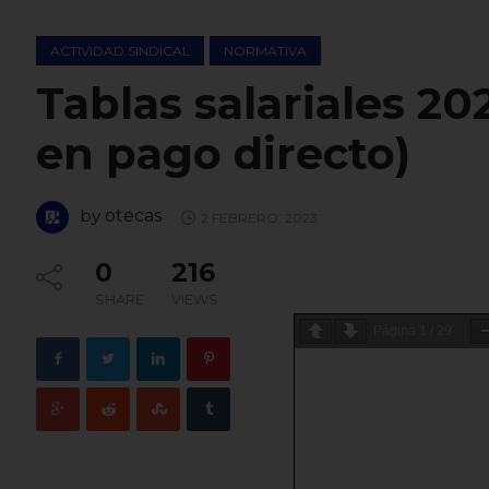
ACTIVIDAD SINDICAL
NORMATIVA
Tablas salariales 2
en pago directo)
by
otecas
2 FEBRERO, 2023
0
216
SHARE
VIEWS
Página
1
/
29