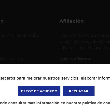
ón
Afiliación
ría 17, Entr. derecha
Desde OTECAS queremos
o
tod@s l@s trabjador@s de
afiliarse a nuestra organiz
@otecas.org
Quiero afiliarme
2 378
 terceros para mejorar nuestros servicios, elaborar info
ESTOY DE ACUERDO
RECHAZAR
ede consultar mas información en nuestra política de co