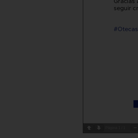
Página
1
/
1