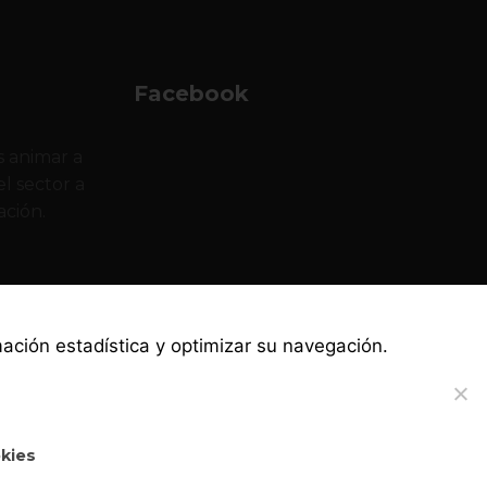
Facebook
 animar a
l sector a
ación.
rmación estadística y optimizar su navegación.
okies
·
·
·
Política de privacidad
Canal ético
Aviso legal
Política de cookies