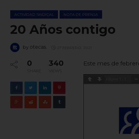
ACTIVIDAD SINDICAL
NOTA DE PRENSA
20 Años contigo
by
otecas
27 FEBRERO, 2021
0
340
Este mes de febrer
SHARE
VIEWS
Página
1
/
1