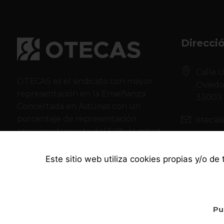
Direcci
Calle U
OTECAS es el sindicato con mayor
Ovied
representación en la Enseñanza
33003
Concertada en Asturias con un
porcentaje de representación
otecas
aproximadamente del 50%, la mitad
985 78
de todo el sector.
Este sitio web utiliza cookies propias y/o de
Pu
OTECAS © 2021. Todos los derechos reservados