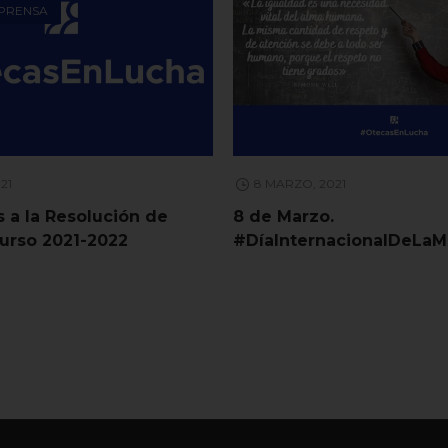
 PRENSA
021
8 MARZO, 2021
 a la Resolución de
8 de Marzo.
curso 2021-2022
#DíaInternacionalDeLaM