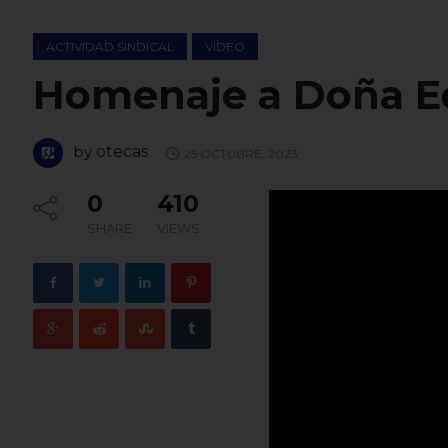
ACTIVIDAD SINDICAL
VIDEO
Homenaje a Doña E
by
otecas
25 OCTUBRE, 2023
0
410
SHARE
VIEWS