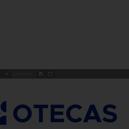
Zoom
100%