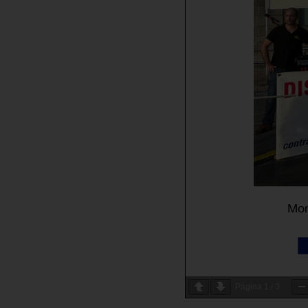
Página
1
/
3