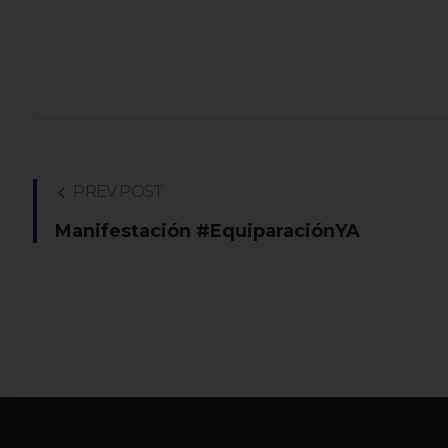
PREV POST
Manifestación #EquiparaciónYA