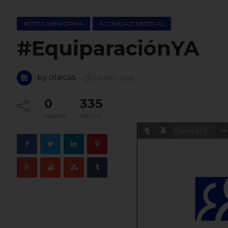
#OTECASINFORMA
ACTIVIDAD SINDICAL
#EquiparaciónYA
by
otecas
1 MAYO, 2023
0
335
SHARE
VIEWS
Página
1
/
3