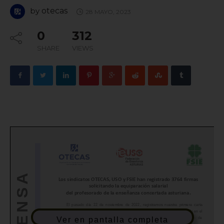
by
otecas
28 MAYO, 2023
0
312
SHARE
VIEWS
Ver en pantalla completa