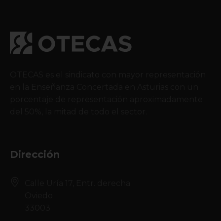
OTECAS es el sindicato con mayor representación
en la Enseñanza Concertada en Asturias con un
porcentaje de representación aproximadamente
del 50%, la mitad de todo el sector.
Dirección
Calle Uría 17, Entr. derecha
Oviedo
33003