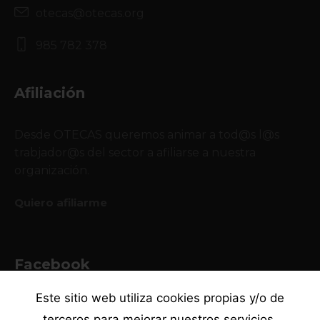
otecas@otecas.org
985 782 378
Afiliación
Desde OTECAS queremos animar a tod@s l@s
trabjador@s del sector a afiliarse a nuestra
organización.
Quiero afiliarme
Facebook
Este sitio web utiliza cookies propias y/o de
terceros para mejorar nuestros servicios,