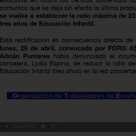
Zoom
100%