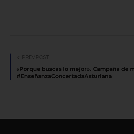
PREV POST
«Porque buscas lo mejor». Campaña de ma
#EnseñanzaConcertadaAsturiana