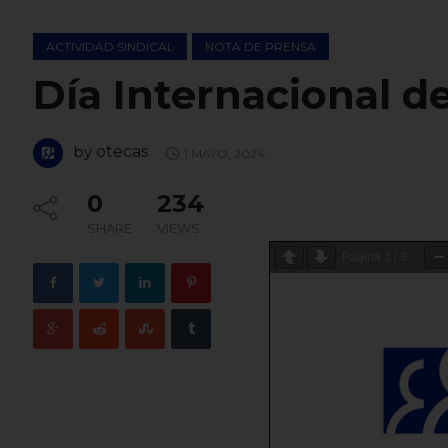
ACTIVIDAD SINDICAL
NOTA DE PRENSA
Día Internacional d
by
otecas
1 MAYO, 2024
0
234
SHARE
VIEWS
Página
1
/
3