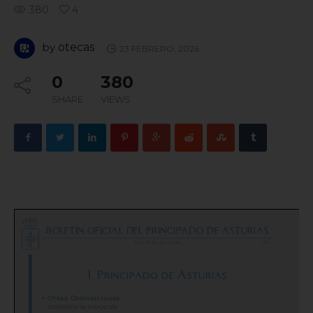
380
4
by
otecas
23 FEBRERO, 2026
0
380
SHARE
VIEWS