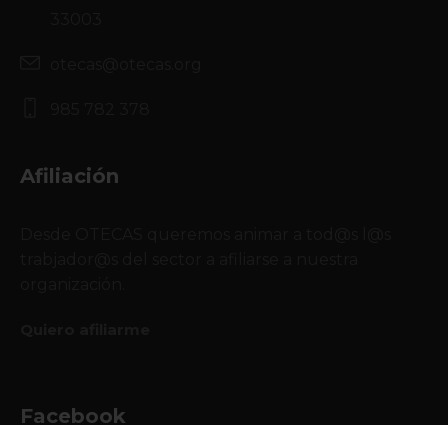
33003
otecas@otecas.org
985 782 378
Afiliación
Desde OTECAS queremos animar a tod@s l@s
trabjador@s del sector a afiliarse a nuestra
organización.
Quiero afiliarme
Facebook