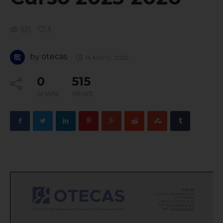
515
3
by
otecas
14 MAYO, 2025
0
515
SHARE
VIEWS