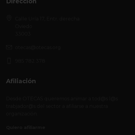
Dirección
Calle Uría 17, Entr. derecha
Oviedo
33003
otecas@otecas.org
985 782 378
Afiliación
Desde OTECAS queremos animar a tod@s l@s
trabjador@s del sector a afiliarse a nuestra
organización.
Quiero afiliarme