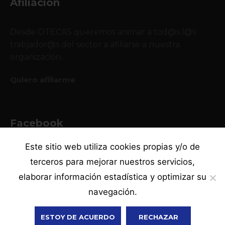
Afiliación
Desde OTECAS queremos animar a tod@s l@s
trabjador@s del sector a afiliarse a nuestra
organización.
Quiero afiliarme
Facebook
Este sitio web utiliza cookies propias y/o de
terceros para mejorar nuestros servicios,
elaborar información estadística y optimizar su
navegación.
·
·
·
Política de privacidad
Canal ético
Aviso legal
Política de cookies
OTECAS © 2021. Todos los derechos reservados
ESTOY DE ACUERDO
RECHAZAR