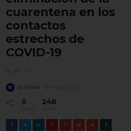
cuarentena en los
contactos
estrechos de
COVID-19
248
2
by
otecas
4 MARZO, 2022
0
248
SHARE
VIEWS