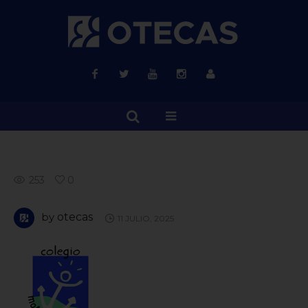
253
0
by
otecas
11 JULIO, 2025