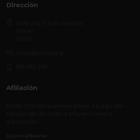
Dirección
Calle Uría 17, Entr. derecha
Oviedo
33003
otecas@otecas.org
985 782 378
Afiliación
Desde OTECAS queremos animar a tod@s l@s
trabjador@s del sector a afiliarse a nuestra
organización.
Quiero afiliarme