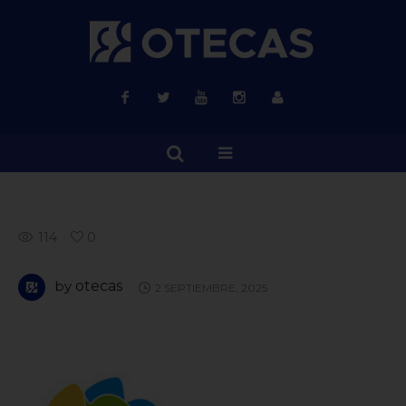
114
0
by
otecas
2 SEPTIEMBRE, 2025